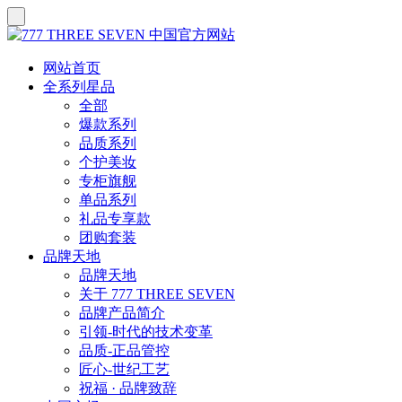
网站首页
全系列星品
全部
爆款系列
品质系列
个护美妆
专柜旗舰
单品系列
礼品专享款
团购套装
品牌天地
品牌天地
关于 777 THREE SEVEN
品牌产品简介
引领-时代的技术变革
品质-正品管控
匠心-世纪工艺
祝福 · 品牌致辞