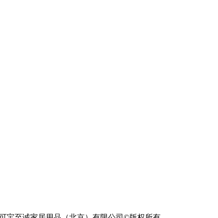
司&可宝至诚家居用品（北京）有限公司©版权所有