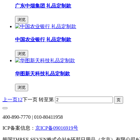
广东中烟集团 礼品定制款
浏览
中国农业银行 礼品定制款
浏览
华图新天科技礼品定制款
浏览
上一页
1
2
下一页
转至第
400-890-7770 | 010-80411958
ICP备案信息：
京ICP备09016919号
韩国THREE SEVEN株式会社&环邦日用品（北京）有限公