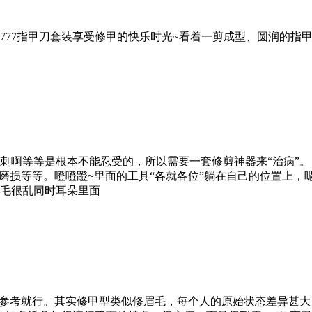
77指甲刀套装享受修甲的快乐时光~看着一剪成型、圆润的指甲
啊等等是根本不能忍受的，所以需要一套修剪神器来“治病”。 
磨损等等。噔噔蹬~里面的工具“各就各位”躺在自己的位置上，
毛很乱同时耳朵里面
频参考就行。其实修甲型类似修眉毛，每个人的原始状态差异甚大