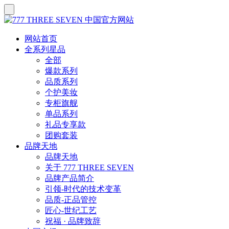
网站首页
全系列星品
全部
爆款系列
品质系列
个护美妆
专柜旗舰
单品系列
礼品专享款
团购套装
品牌天地
品牌天地
关于 777 THREE SEVEN
品牌产品简介
引领-时代的技术变革
品质-正品管控
匠心-世纪工艺
祝福 · 品牌致辞