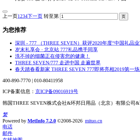
上一页
1
2
3
4
下一页
转至第
为您推荐
深圳 - 777 （THREE SEVEN）获评2020年度“中国礼品
岁末礼享会 · 北京站 777礼品携手同享
洗不掉的细菌正在侵害您的健康！
THREE SEVEN/777 走进中国 走遍世界
春天踏春看新家 THREE SEVEN 777即将亮相2019第
400-890-7770 | 010-80411958
ICP备案信息：
京ICP备09016919号
韩国THREE SEVEN株式会社&环邦日用品（北京）有限公
繁
Powered by
MetInfo 7.2.0
©2008-2026
mituo.cn
电话
邮件
在线地图