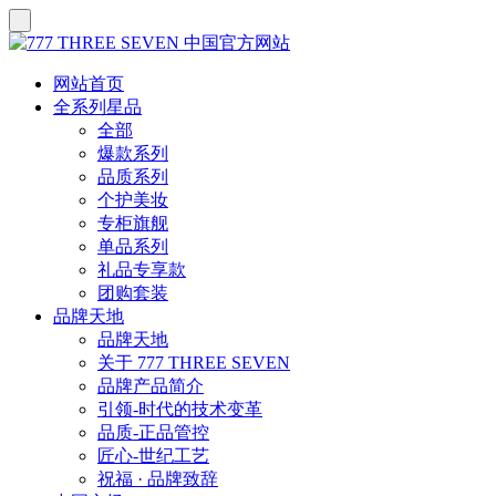
网站首页
全系列星品
全部
爆款系列
品质系列
个护美妆
专柜旗舰
单品系列
礼品专享款
团购套装
品牌天地
品牌天地
关于 777 THREE SEVEN
品牌产品简介
引领-时代的技术变革
品质-正品管控
匠心-世纪工艺
祝福 · 品牌致辞