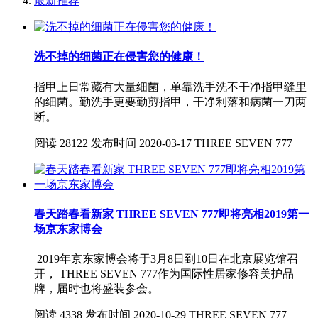
最新推荐
洗不掉的细菌正在侵害您的健康！
指甲上日常藏有大量细菌，单靠洗手洗不干净指甲缝里
的细菌。勤洗手更要勤剪指甲，干净利落和病菌一刀两
断。
阅读
28122
发布时间
2020-03-17
THREE SEVEN 777
春天踏春看新家 THREE SEVEN 777即将亮相2019第一
场京东家博会
2019年京东家博会将于3月8日到10日在北京展览馆召
开， THREE SEVEN 777作为国际性居家修容美护品
牌，届时也将盛装参会。
阅读
4338
发布时间
2020-10-29
THREE SEVEN 777