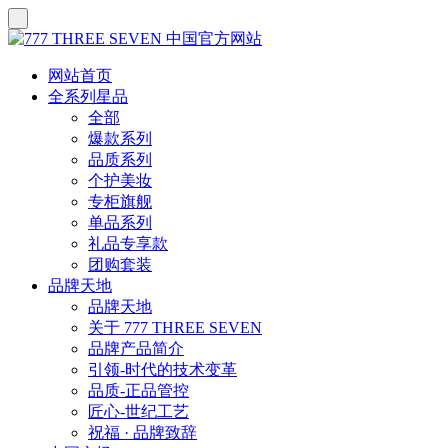
网站首页
全系列星品
全部
爆款系列
品质系列
个护美妆
专柜旗舰
单品系列
礼品专享款
团购套装
品牌天地
品牌天地
关于 777 THREE SEVEN
品牌产品简介
引领-时代的技术变革
品质-正品管控
匠心-世纪工艺
祝福 · 品牌致辞