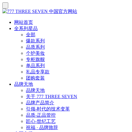
网站首页
全系列星品
全部
爆款系列
品质系列
个护美妆
专柜旗舰
单品系列
礼品专享款
团购套装
品牌天地
品牌天地
关于 777 THREE SEVEN
品牌产品简介
引领-时代的技术变革
品质-正品管控
匠心-世纪工艺
祝福 · 品牌致辞