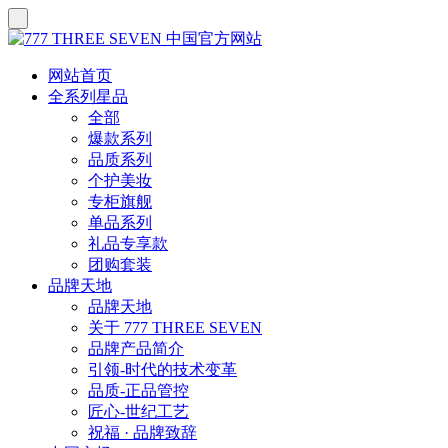
网站首页
全系列星品
全部
爆款系列
品质系列
个护美妆
专柜旗舰
单品系列
礼品专享款
团购套装
品牌天地
品牌天地
关于 777 THREE SEVEN
品牌产品简介
引领-时代的技术变革
品质-正品管控
匠心-世纪工艺
祝福 · 品牌致辞