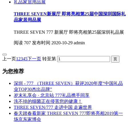
THREE SEVEN新展厅 即将亮相第25届中国深圳国际礼
品家居用品展
THREE SEVEN 777 新展厅 即将亮相第25届深圳礼品展
阅读
707
发布时间
2020-10-29
admin
上一页
1
2
3
4
5
下一页
转至第
为您推荐
深圳 - 777 （THREE SEVEN）获评2020年度“中国礼品
业TOP30杰出品牌”
岁末礼享会 · 北京站 777礼品携手同享
洗不掉的细菌正在侵害您的健康！
THREE SEVEN/777 走进中国 走遍世界
春天踏春看新家 THREE SEVEN 777即将亮相2019第一
场京东家博会