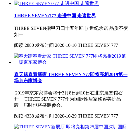
THREE SEVEN/777 走进中国 走遍世界
THREE SEVEN指甲刀四十五年匠心 世纪承诺 品质不变
如一
阅读
2880
发布时间
2020-10-10
THREE SEVEN 777
春天踏春看新家 THREE SEVEN 777即将亮相2019第一
场京东家博会
2019年京东家博会将于3月8日到10日在北京展览馆召
开， THREE SEVEN 777作为国际性居家修容美护品
牌，届时也将盛装参会。
阅读
4338
发布时间
2020-10-29
THREE SEVEN 777